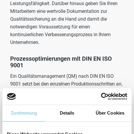
Leistungsfähigkeit. Darüber hinaus geben Sie Ihren
Mitarbeitern eine wertvolle Dokumentation zur
Qualitätssicherung an die Hand und damit die
notwendigen Voraussetzung für einen
kontinuierlichen Verbesserungsprozess in Ihrem
Unternehmen.
Prozessoptimierungen mit DIN EN ISO
9001
Ein Qualitätsmanagement (QM) nach DIN EN ISO
9001 setzt bei den einzelnen Produktionsschritten an,
indem es die dort notwendigen
Mindestanforderungen definiert. So können
Schwachstellen erkannt und
Zustimmung
Details
Über Cookies
Optimierungsmöglichkeiten gefunden werden. Damit
ist die Qualitätsnorm ISO 9001 die Basis für
Prozessoptimierungen und einen kontinuierlichen