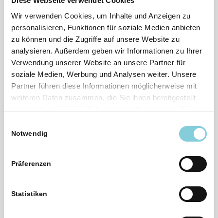
Diese Webseite verwendet Cookies
Verbesserungsprozess.
Wir verwenden Cookies, um Inhalte und Anzeigen zu
personalisieren, Funktionen für soziale Medien anbieten
Weltweite Norm zur Qualitätssicherung
zu können und die Zugriffe auf unsere Website zu
analysieren. Außerdem geben wir Informationen zu Ihrer
DIN EN ISO 9001 ist weltweit die bedeutendste Norm
Verwendung unserer Website an unsere Partner für
im Qualitätsmanagement. Sie ist die Grundlage für
soziale Medien, Werbung und Analysen weiter. Unsere
eine Vielzahl internationaler Regelwerke in den
Partner führen diese Informationen möglicherweise mit
Bereichen Umwelt, Gesundheit, Arbeitssicherheit und
weiteren Daten zusammen, die Sie ihnen bereitgestellt
branchenspezifischer Anforderungen. Eine
haben oder die sie im Rahmen Ihrer Nutzung der Dienste
Zertifizierung nach ISO 9001 kann für alle
gesammelt haben.
Einwilligungsauswahl
Organisationen und Unternehmen erfolgen –
Notwendig
unabhängig ihrer Art, Größe und Branche.
Präferenzen
Sie möchten ein QMS nach DIN EN ISO
9001 einführen?
Statistiken
Gerne unterbreiten wir Ihnen ein individuelles
Angebot!