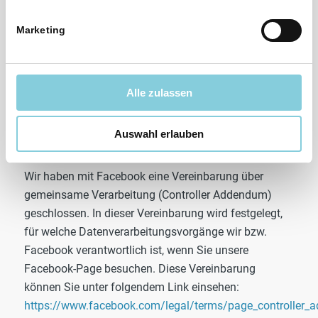
Soziale Netzwerke im Einzelnen
Marketing
Facebook
Wir verfügen über ein Profil bei Facebook. Anbieter
dieses Dienstes ist die Facebook Ireland Limited, 4
Alle zulassen
Grand Canal Square, Dublin 2, Irland. Die erfassten
Daten werden nach Aussage von Facebook auch in
Auswahl erlauben
die USA und in andere Drittländer übertragen.
Wir haben mit Facebook eine Vereinbarung über
gemeinsame Verarbeitung (Controller Addendum)
geschlossen. In dieser Vereinbarung wird festgelegt,
für welche Datenverarbeitungsvorgänge wir bzw.
Facebook verantwortlich ist, wenn Sie unsere
Facebook-Page besuchen. Diese Vereinbarung
können Sie unter folgendem Link einsehen:
https://www.facebook.com/legal/terms/page_controller