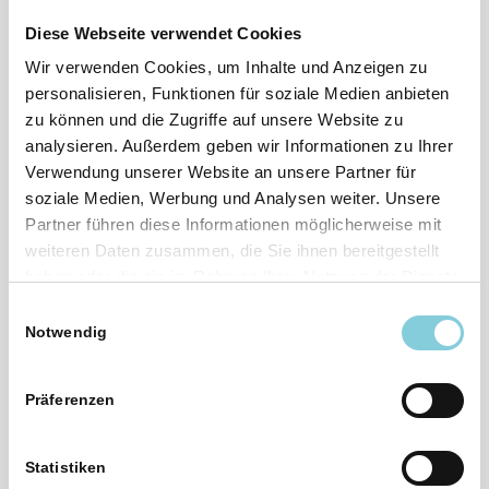
Die unmittelbar von uns über die Social-Media-
Diese Webseite verwendet Cookies
Präsenz erfassten Daten werden von unseren
Wir verwenden Cookies, um Inhalte und Anzeigen zu
Systemen gelöscht, sobald der Zweck für ihre
personalisieren, Funktionen für soziale Medien anbieten
Speicherung entfällt, Sie uns zur Löschung
zu können und die Zugriffe auf unsere Website zu
auffordern, Ihre Einwilligung zur Speicherung
analysieren. Außerdem geben wir Informationen zu Ihrer
widerrufen oder der Zweck für die Datenspeicherung
Verwendung unserer Website an unsere Partner für
entfällt. Gespeicherte Cookies verbleiben auf Ihrem
soziale Medien, Werbung und Analysen weiter. Unsere
Endgerät, bis Sie sie löschen. Zwingende gesetzliche
Partner führen diese Informationen möglicherweise mit
weiteren Daten zusammen, die Sie ihnen bereitgestellt
Bestimmungen – insb. Aufbewahrungsfristen –
haben oder die sie im Rahmen Ihrer Nutzung der Dienste
bleiben unberührt.
gesammelt haben.
Einwilligungsauswahl
Auf die Speicherdauer Ihrer Daten, die von den
Notwendig
Betreibern der sozialen Netzwerke zu eigenen
Zwecken gespeichert werden, haben wir keinen
Präferenzen
Einfluss. Für Einzelheiten dazu informieren Sie sich
bitte direkt bei den Betreibern der sozialen Netzwerke
(z. B. in deren Datenschutzerklärung, siehe unten).
Statistiken