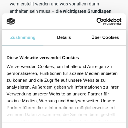
wem erstellt werden und was vor allem darin
enthalten sein muss – die
wichtigsten Grundlagen
für die Gefährdungsbeurteilung
haben wir Ihnen
zusammengestellt.
Zustimmung
Details
Über Cookies
Bevor es an die Inhalte geht, schauen wir uns
zunächst die Voraussetzungen für eine
Gefährdungsbeurteilung
an:
Diese Webseite verwendet Cookies
Wir verwenden Cookies, um Inhalte und Anzeigen zu
Was ist eine Gefährdungsbeurteilung und
warum muss sie erstellt werden?
personalisieren, Funktionen für soziale Medien anbieten
zu können und die Zugriffe auf unsere Website zu
Ab der ersten Person, die Sie in Ihrem Unternehmen
analysieren. Außerdem geben wir Informationen zu Ihrer
beschäftigen sind Sie verpflichtet
Arbeits- und
Verwendung unserer Website an unsere Partner für
Gesundheitsschutz
für diese Person zu
soziale Medien, Werbung und Analysen weiter. Unsere
gewährleisten. Geregelt ist diese Grundlage im
Partner führen diese Informationen möglicherweise mit
Arbeitsschutzgesetzt
(ArbSchG) und weiteren
weiteren Daten zusammen, die Sie ihnen bereitgestellt
haben oder die sie im Rahmen Ihrer Nutzung der Dienste
Verordnungen, wie zum Beispiel der