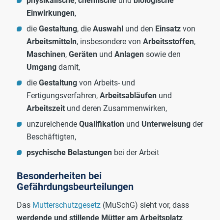
physikalische
,
chemische
und
biologische
Einwirkungen
,
die
Gestaltung
, die
Auswahl
und den
Einsatz
von
Arbeitsmitteln
, insbesondere von
Arbeitsstoffen
,
Maschinen
,
Geräten
und
Anlagen
sowie den
Umgang
damit,
die
Gestaltung
von Arbeits- und
Fertigungsverfahren,
Arbeitsabläufen
und
Arbeitszeit
und deren Zusammenwirken,
unzureichende
Qualifikation
und
Unterweisung
der
Beschäftigten,
psychische
Belastungen
bei der Arbeit
Besonderheiten bei
Gefährdungsbeurteilungen
Das
Mutterschutzgesetz
(MuSchG) sieht vor, dass
werdende und stillende Mütter am Arbeitsplatz